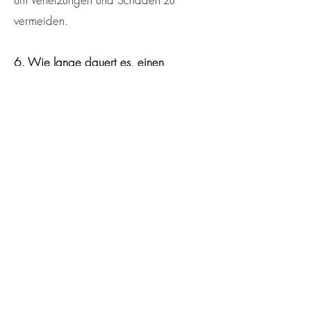
vermeiden.
6. Wie lange dauert es, einen
Brennstempel zu benutzen?
Die Vorbereitungszeit hängt von der
erforderlichen Temperatur ab, und das
tatsächliche Aufbringen des Stempels
dauert nur wenige Sekunden. In der
Regel sollte der Stempel für ein
optimales Ergebnis 1-3 Sekunden auf
die Oberfläche gedrückt werden.
7. Wie reinige ich meinen