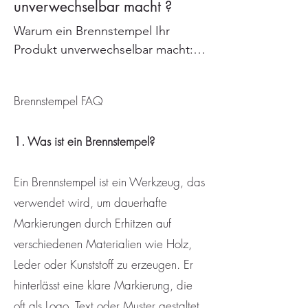
unverwechselbar macht ?
Warum ein Brennstempel Ihr 
Produkt unverwechselbar macht: 

Ein Leitfaden für 
Brennstempel FAQ
Qualitätsbewusste

1. Was ist ein Brennstempel?
Ein Brennstempel ist mehr als nur 
ein Werkzeug – er ist das 
Geheimnis hinter der Individualität 
Ein Brennstempel ist ein Werkzeug, das
Ihrer Produkte. Ob auf Holz, Leder 
verwendet wird, um dauerhafte
oder in Form eines präzisen 
Markierungen durch Erhitzen auf
Signierstempels, die 
verschiedenen Materialien wie Holz,
Möglichkeiten zur Gestaltung sind 
Leder oder Kunststoff zu erzeugen. Er
nahezu unbegrenzt.
hinterlässt eine klare Markierung, die
oft als Logo, Text oder Muster gestaltet