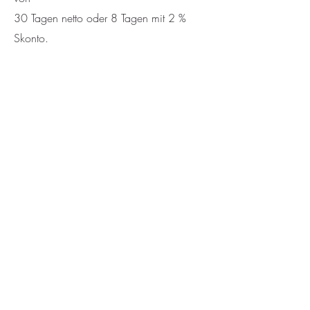
30 Tagen netto oder 8 Tagen mit 2 %
Skonto.
Für Privatpersonen stehen folgende
Zahlungsoptionen zur Verfügung:
Vorkasse, Nachnahme, Barzahlung,
Zahlung per Kreditkarte oder
Sofortüberweisung nach
Rechnungsstellung mit Zahlungslink per
Email.
( Wir arbeiten hierbei mit dem
Zahlungsdienstleister Sumup. Dieser
ermöglicht uns das erstellen einer
Internetverknüpfung. Sie können dann