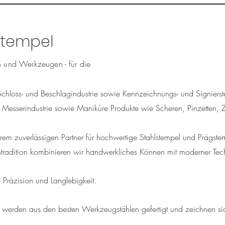
ertempel
en und Werkzeugen
-
für die
Schloss- und Beschlagindustrie sowie Kennzeichnungs- und Signiers
 Messerindustrie sowie
Maniküre Produkte wie Scheren, Pinzetten, 
em zuverlässigen Partner für hochwertige Stahlstempel und Prägste
entradition kombinieren wir handwerkliches Können mit moderner Tec
 Präzision und Langlebigkeit.
l werden aus den besten Werkzeugstählen gefertigt und zeichnen s