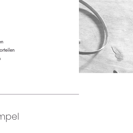
en
orteilen
n
mpel