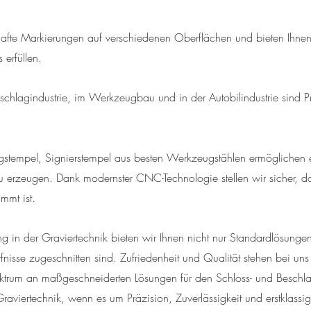
rhafte Markierungen auf verschiedenen Oberflächen und bieten Ihnen 
erfüllen.
eschlagindustrie, im Werkzeugbau und in der Autobilindustrie sind P
stempel, Signierstempel aus besten Werkzeugstählen ermöglichen es
u erzeugen. Dank modernster CNC-Technologie stellen wir sicher, da
mmt ist.
g in der Graviertechnik bieten wir Ihnen nicht nur Standardlösungen
nisse zugeschnitten sind. Zufriedenheit und Qualität stehen bei uns 
pektrum an maßgeschneiderten Lösungen für den Schloss- und Besc
aviertechnik, wenn es um Präzision, Zuverlässigkeit und erstklassi