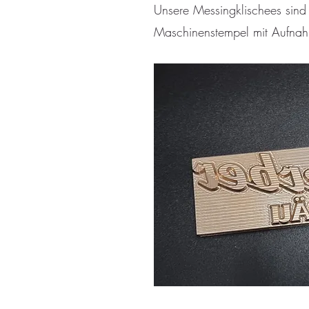
Unsere Messingklischees sind
Maschinenstempel mit Aufnahm