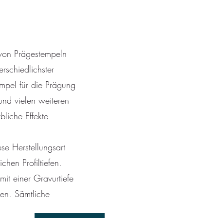
 von Prägestempeln
rschiedlichster
mpel für die Prägung
und vielen weiteren
liche Effekte
se Herstellungsart
chen Profiltiefen.
it einer Gravurtiefe
en. Sämtliche